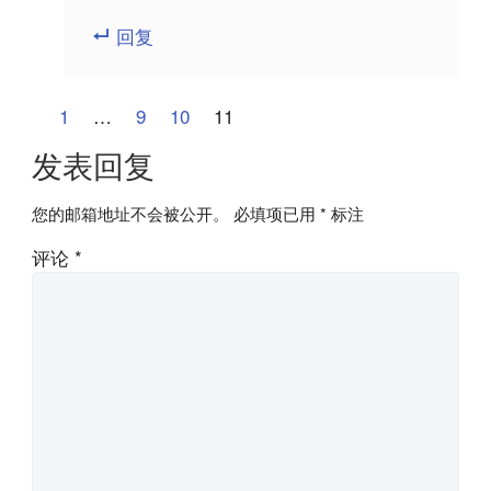
回复
评
上
1
…
9
10
11
一
论
发表回复
篇
分
您的邮箱地址不会被公开。
必填项已用
*
标注
页
评论
*