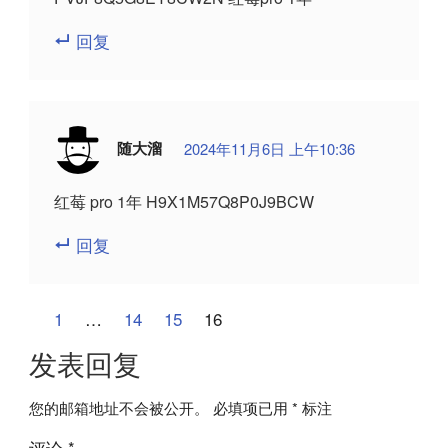
回复
随大溜
2024年11月6日 上午10:36
红莓 pro 1年 H9X1M57Q8P0J9BCW
回复
评
上
1
…
14
15
16
一
论
发表回复
篇
分
您的邮箱地址不会被公开。
必填项已用
*
标注
页
评论
*