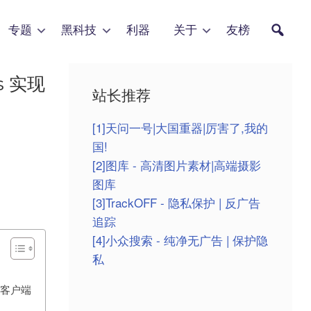
专题
黑科技
利器
关于
友榜
s 实现
站长推荐
[1]天问一号|大国重器|厉害了,我的
国!
[2]图库 - 高清图片素材|高端摄影
图库
[3]TrackOFF - 隐私保护 | 反广告
追踪
[4]小众搜索 - 纯净无广告 | 保护隐
私
ks客户端