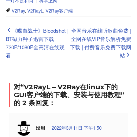
一灯不是和尚
|
科学上网
V2Ray
,
V2RayL
,
V2Ray客户端
文
《喋血战士》Bloodshot |
全网音乐在线听歌曲免费 |
BT磁力种子迅雷下载 |
全网在线VIP音乐解析免费
章
720P/1080P全高清在线观
下载 | 付费音乐免费下载网
导
看
站
航
对“V2RayL – V2Ray在linux下的
GUI客户端的下载、安装与使用教程”
的 2 条回复：
没用
2022年3月11日 下午1:50