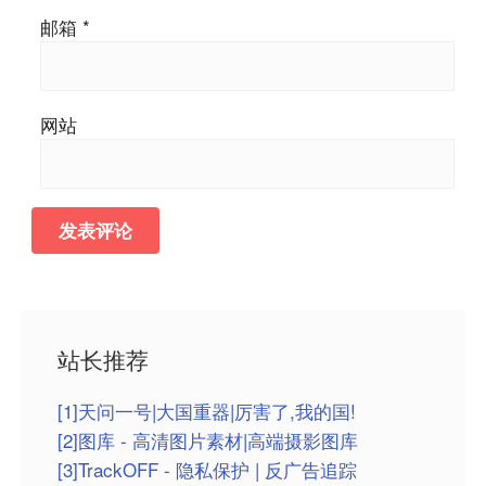
邮箱
*
网站
站长推荐
[1]天问一号|大国重器|厉害了,我的国!
[2]图库 - 高清图片素材|高端摄影图库
[3]TrackOFF - 隐私保护 | 反广告追踪