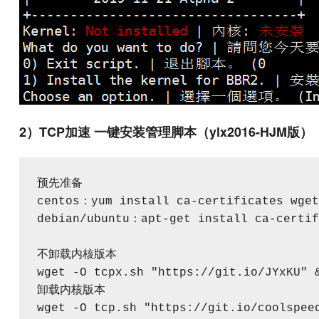
2）TCP加速 一键安装管理脚本（ylx2016-HJM版）
预先准备

centos：yum install ca-certificates wget
debian/ubuntu：apt-get install ca-certif
不卸载内核版本

wget -O tcpx.sh "https://git.io/JYxKU" &
卸载内核版本

wget -O tcp.sh "https://git.io/coolspee