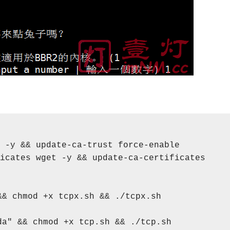
 -y && update-ca-trust force-enable

icates wget -y && update-ca-certificates

& chmod +x tcpx.sh && ./tcpx.sh

da" && chmod +x tcp.sh && ./tcp.sh