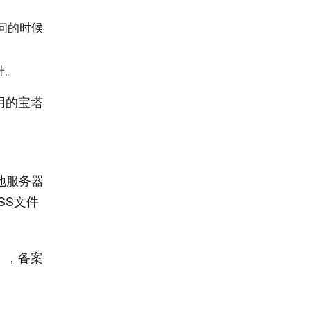
访问的时候
升。
使用的宝塔
地服务器
SS文件
），备案