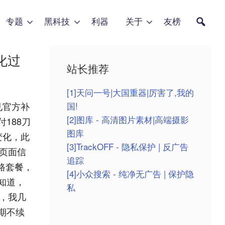
专题
黑科技
利器
关于
友榜
化过
站长推荐
[1]天问一号|大国重器|厉害了,我的
国!
见官方补
[2]图库 - 高清图片素材|高端摄影
188刀
图库
变化，此
[3]TrackOFF - 隐私保护 | 反广告
情页面信
追踪
线路套餐，
[4]小众搜索 - 纯净无广告 | 保护隐
知道，
私
，我几
期不续