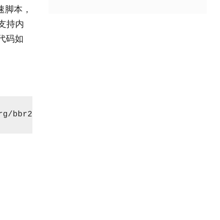
速脚本，
，支持内
装代码如
rg/bbr2.sh/master/bbr2.sh" && chmod +x bbr2.s