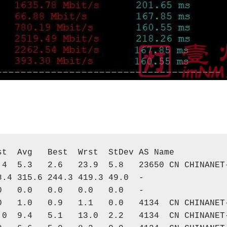
st
Avg
Best
Wrst
StDev
 AS 
Name
.4
5.3
2.6
23.9
5.8
23650
 CN CHINANET
8.4
315.6
244.3
419.3
49.0
-
0
0.0
0.0
0.0
0.0
-
0
1.0
0.9
1.1
0.0
4134
  CN CHINANET
.0
9.4
5.1
13.0
2.2
4134
  CN CHINANET