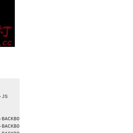
-
JS            
222.186
.
161.1
-
BACKBONE      
222.186
.
4.201
-
BACKBONE      
58.217
.
20.69