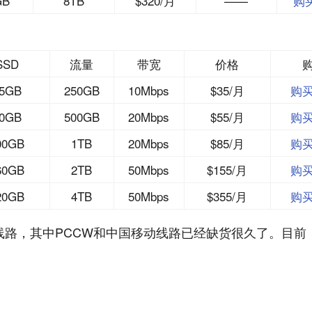
GB
8TB
$320/月
——
购
SSD
流量
带宽
价格
5GB
250GB
10Mbps
$35/月
购
0GB
500GB
20Mbps
$55/月
购
00GB
1TB
20Mbps
$85/月
购
60GB
2TB
50Mbps
$155/月
购
20GB
4TB
50Mbps
$355/月
购
连线路，其中PCCW和中国移动线路已经缺货很久了。目前，