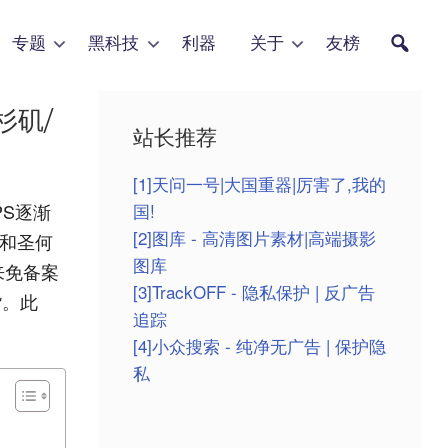
专题
黑科技
利器
关于
友榜
杉矶/
站长推荐
[1]天问一号|大国重器|厉害了,我的
国!
PS逐渐
[2]图库 - 高清图片素材|高端摄影
坡和圣何
图库
来免备案
[3]TrackOFF - 隐私保护 | 反广告
货。此
追踪
[4]小众搜索 - 纯净无广告 | 保护隐
私